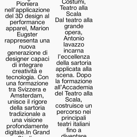
Costumi,
Pioniera
Teatro alla
nell’applicazione
Scala
del 3D design al
Dal teatro alla
performance
grande
apparel, Marion
opera,
Eugster
Antonio
rappresenta una
Iavazzo
nuova
incarna
generazione di
l’eccellenza
designer capaci
della sartoria
di integrare
applicata alla
creatività e
scena. Dopo
tecnologia. Con
la formazione
una formazione
all’Accademia
tra Svizzera e
del Teatro alla
Amsterdam,
Scala,
unisce il rigore
costruisce un
della sartoria
percorso nei
tradizionale a
principali
una visione
teatri italiani
profondamente
fino a
digitale.In Grand
diventare