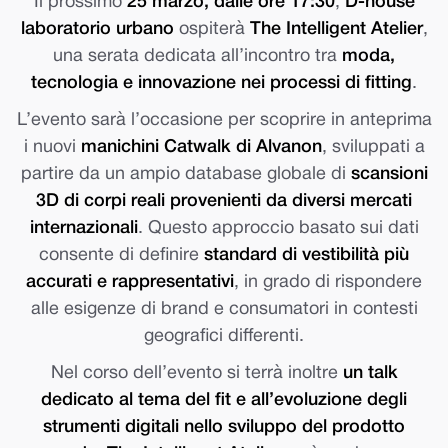
Il prossimo
25 marzo, dalle ore 17:30
,
D-house
laboratorio urbano
ospiterà
The Intelligent Atelier
,
una serata dedicata all’incontro tra
moda,
tecnologia e innovazione nei processi di fitting
.
L’evento sarà l’occasione per scoprire in anteprima
i nuovi
manichini Catwalk di Alvanon
, sviluppati a
partire da un ampio database globale di
scansioni
3D di corpi reali provenienti da diversi mercati
internazionali
. Questo approccio basato sui dati
consente di definire
standard di vestibilità più
accurati e rappresentativi
, in grado di rispondere
alle esigenze di brand e consumatori in contesti
geografici differenti.
Nel corso dell’evento si terrà inoltre
un talk
dedicato al tema del fit e all’evoluzione degli
strumenti digitali nello sviluppo del prodotto