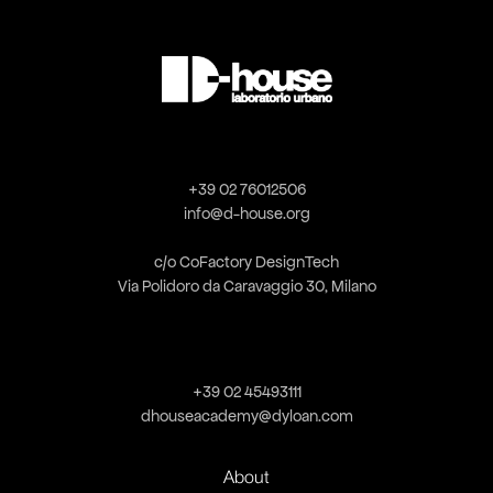
D-house
laboratorio urbano
+39 02 76012506
info@d-house.org
c/o CoFactory DesignTech
Via Polidoro da Caravaggio 30, Milano
D-house Academy
+39 02 45493111
dhouseacademy@dyloan.com
About