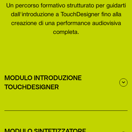
Un percorso formativo strutturato per guidarti
dall'introduzione a TouchDesigner fino alla
creazione di una performance audiovisiva
completa.
MODULO INTRODUZIONE

TOUCHDESIGNER
- Chi sviluppa TouchDesigner
- Come utilizzano TouchDesigner artisti e
designer?
MODULO SINTETIZZATORE