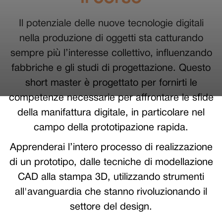
Il potenziale delle nuove tecnologie digitali
nella produzione di oggetti sta catturando
sempre più l’interesse collettivo, influenzando
fabbriche e gli studi di progettazione. Questo
short master è progettato per fornirti le
competenze necessarie per affrontare le sfide
della manifattura digitale, in particolare nel
campo della prototipazione rapida.
Apprenderai l’intero processo di realizzazione
di un prototipo, dalle tecniche di modellazione
CAD alla stampa 3D, utilizzando strumenti
all'avanguardia che stanno rivoluzionando il
settore del design.‍