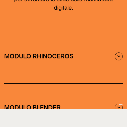
digitale.
‍MODULO RHINOCEROS

- Introduzione modellazione CAD
- Interfaccia del programma Rhinoceros
- Unità di misura, viste, livelli, snap alla griglia
MODULO BLENDER
- Disegni 2d attraverso: linee, cerchi, curve,

punti, archi
- Comandi di trasformazione delle curve